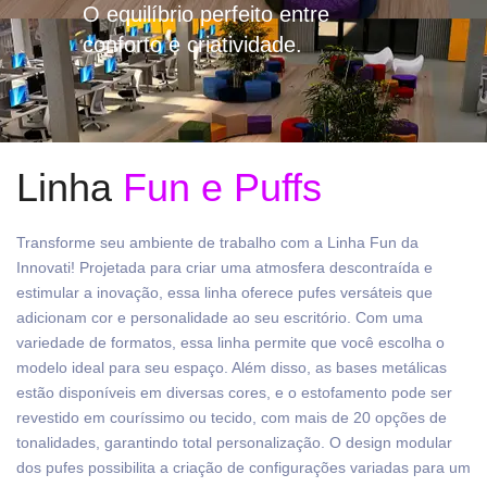
O equilíbrio perfeito entre
conforto e criatividade.
Linha
Fun e Puffs
Transforme seu ambiente de trabalho com a Linha Fun da
Innovati! Projetada para criar uma atmosfera descontraída e
estimular a inovação, essa linha oferece pufes versáteis que
adicionam cor e personalidade ao seu escritório. Com uma
variedade de formatos, essa linha permite que você escolha o
modelo ideal para seu espaço. Além disso, as bases metálicas
estão disponíveis em diversas cores, e o estofamento pode ser
revestido em couríssimo ou tecido, com mais de 20 opções de
tonalidades, garantindo total personalização. O design modular
dos pufes possibilita a criação de configurações variadas para um