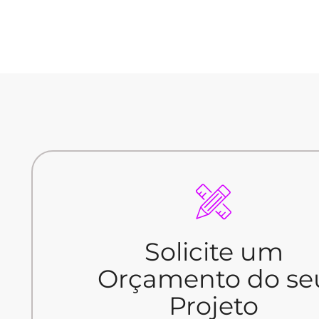
Fale com um Consultor
Solicite um
Projeto
Orçamento do se
Orçamento do se
Projeto