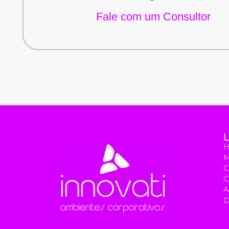
Solicite um
Fale com um Consultor
L
M
C
C
A
D