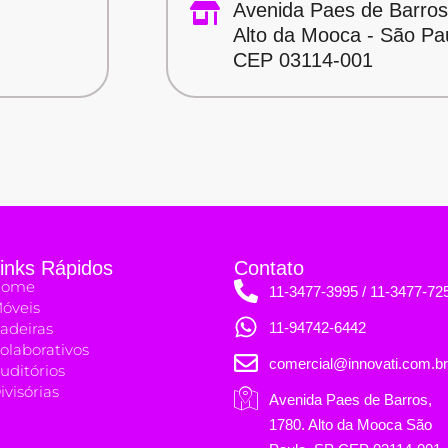
Avenida Paes de Barros
Alto da Mooca - São Pa
CEP 03114-001
inks Rápidos
Contato
Home
11-3477-3995 / 11-3477-72
óveis
adeiras
11-94742-6442
olaborativos
comercial@innovati.com.br
uditórios
ivisórias
Avenida Paes de Barros,
1780. Alto da Mooca São