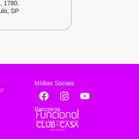
, 1780.
ulo, SP
Mídias Sociais
57
Parceiros