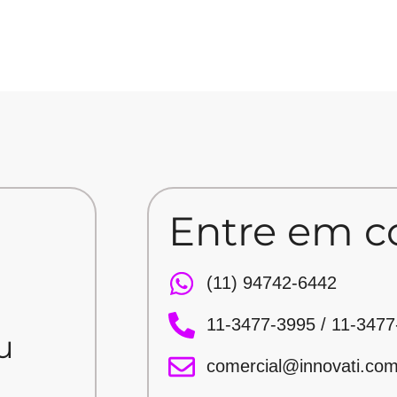
Entre em c
(11) 94742-6442
11-3477-3995 / 11-3477
u
u
comercial@innovati.com