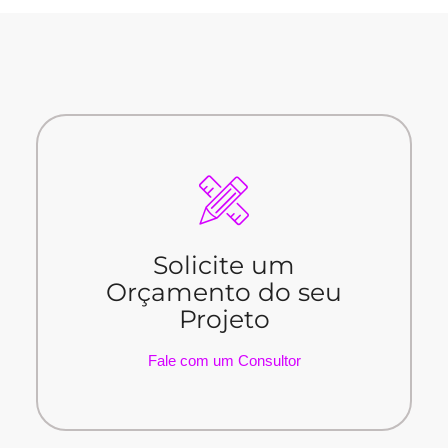
Fale com um Consultor
Solicite um
Projeto
Orçamento do seu
Orçamento do seu
Projeto
Solicite um
Fale com um Consultor