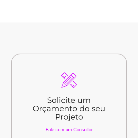
Fale com um Consultor
Solicite um
Projeto
Orçamento do seu
Orçamento do seu
Projeto
Solicite um
Fale com um Consultor